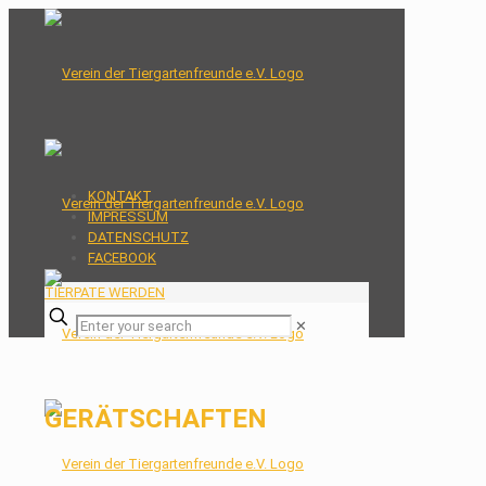
KONTAKT
IMPRESSUM
DATENSCHUTZ
FACEBOOK
TIERPATE WERDEN
✕
GERÄTSCHAFTEN