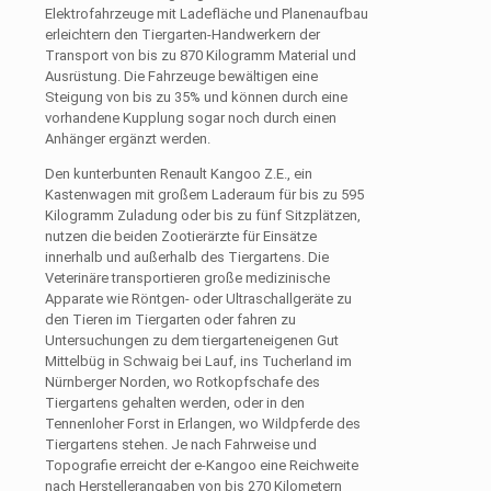
Elektrofahrzeuge mit Ladefläche und Planenaufbau
erleichtern den Tiergarten-Handwerkern der
Transport von bis zu 870 Kilogramm Material und
Ausrüstung. Die Fahrzeuge bewältigen eine
Steigung von bis zu 35% und können durch eine
vorhandene Kupplung sogar noch durch einen
Anhänger ergänzt werden.
Den kunterbunten Renault Kangoo Z.E., ein
Kastenwagen mit großem Laderaum für bis zu 595
Kilogramm Zuladung oder bis zu fünf Sitzplätzen,
nutzen die beiden Zootierärzte für Einsätze
innerhalb und außerhalb des Tiergartens. Die
Veterinäre transportieren große medizinische
Apparate wie Röntgen- oder Ultraschallgeräte zu
den Tieren im Tiergarten oder fahren zu
Untersuchungen zu dem tiergarteneigenen Gut
Mittelbüg in Schwaig bei Lauf, ins Tucherland im
Nürnberger Norden, wo Rotkopfschafe des
Tiergartens gehalten werden, oder in den
Tennenloher Forst in Erlangen, wo Wildpferde des
Tiergartens stehen. Je nach Fahrweise und
Topografie erreicht der e-Kangoo eine Reichweite
nach Herstellerangaben von bis 270 Kilometern