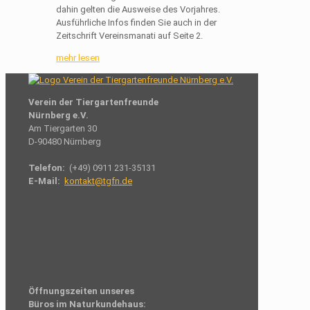
dahin gelten die Ausweise des Vorjahres.
Ausführliche Infos finden Sie auch in der
Zeitschrift Vereinsmanati auf Seite 2.
mehr lesen
Verein der Tiergartenfreunde
Nürnberg e.V.
Am Tiergarten 30
D-90480 Nürnberg
Telefon:
(+49) 0911 231-35131
E-Mail:
kontakt@tgfn.de
Öffnungszeiten unseres
Büros im Naturkundehaus: